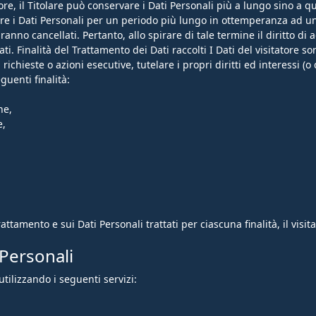
ore, il Titolare può conservare i Dati Personali più a lungo sino a
are i Dati Personali per un periodo più lungo in ottemperanza ad un
nno cancellati. Pertanto, allo spirare di tale termine il diritto di ac
i. Finalità del Trattamento dei Dati raccolti I Dati del visitatore son
chieste o azioni esecutive, tutelare i propri diritti ed interessi (o q
guenti finalità:
ne,
e,
rattamento e sui Dati Personali trattati per ciascuna finalità, il visi
 Personali
utilizzando i seguenti servizi: