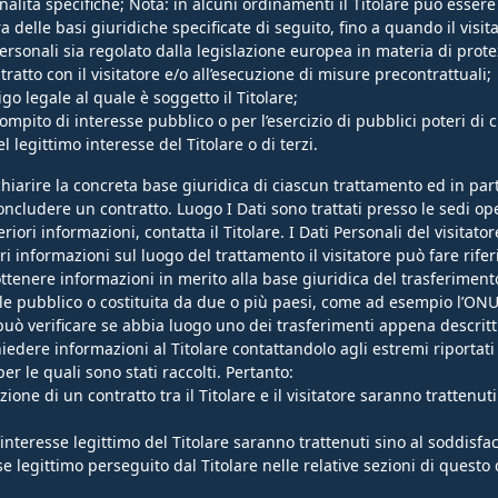
inalità specifiche; Nota: in alcuni ordinamenti il Titolare può esser
ra delle basi giuridiche specificate di seguito, fino a quando il vis
Personali sia regolato dalla legislazione europea in materia di prote
ratto con il visitatore e/o all’esecuzione di misure precontrattuali;
o legale al quale è soggetto il Titolare;
mpito di interesse pubblico o per l’esercizio di pubblici poteri di cui
 legittimo interesse del Titolare o di terzi.
iarire la concreta base giuridica di ciascun trattamento ed in parti
ncludere un contratto. Luogo I Dati sono trattati presso le sedi oper
eriori informazioni, contatta il Titolare. I Dati Personali del visitat
iori informazioni sul luogo del trattamento il visitatore può fare rife
a ottenere informazioni in merito alla base giuridica del trasferiment
ale pubblico o costituita da due o più paesi, come ad esempio l’ONU
ore può verificare se abbia luogo uno dei trasferimenti appena desc
chiedere informazioni al Titolare contattandolo agli estremi riportat
per le quali sono stati raccolti. Pertanto:
cuzione di un contratto tra il Titolare e il visitatore saranno tratten
ll’interesse legittimo del Titolare saranno trattenuti sino al soddisfa
sse legittimo perseguito dal Titolare nelle relative sezioni di quest