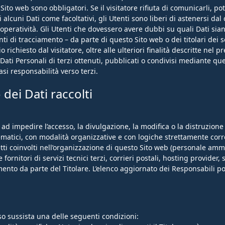
o Sito web sono obbligatori. Se il visitatore rifiuta di comunicarli,
hi alcuni Dati come facoltativi, gli Utenti sono liberi di astenersi d
operatività. Gli Utenti che dovessero avere dubbi su quali Dati sian
enti di tracciamento – da parte di questo Sito web o dei titolari dei s
io richiesto dal visitatore, oltre alle ulteriori finalità descritte ne
 Dati Personali di terzi ottenuti, pubblicati o condivisi mediante que
asi responsabilità verso terzi.
dei Dati raccolti
 ad impedire l’accesso, la divulgazione, la modifica o la distruzione
atici, con modalità organizzative e con logiche strettamente correlat
etti coinvolti nell’organizzazione di questo Sito web (personale amm
fornitori di servizi tecnici terzi, corrieri postali, hosting provide
ento da parte del Titolare. L’elenco aggiornato dei Responsabili po
 caso sussista una delle seguenti condizioni: