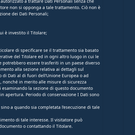
e autorizzato a trattare Dati Personali senza che
itatore non si opponga a tale trattamento. Ciò non è
zione dei Dati Personali;
 è investito il Titolare;
colare di specificare se il trattamento sia basato
ative del Titolare ed in ogni altro luogo in cui le
ore potrebbero essere trasferiti in un paese diverso
rimento alla sezione relativa ai dettagli sul
o di Dati al di fuori dell’Unione Europea o ad
, nonché in merito alle misure di sicurezza
ritti esaminando la sezione di questo documento
i in apertura. Periodo di conservazione I Dati sono
uti sino a quando sia completata l’esecuzione di tale
cimento di tale interesse. Il visitatore può
o documento o contattando il Titolare.