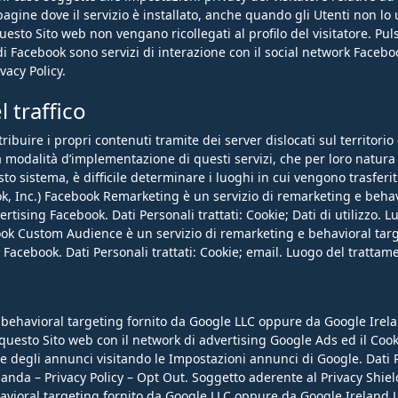
agine dove il servizio è installato, anche quando gli Utenti non lo 
 questo Sito web non vengano ricollegati al profilo del visitatore. P
 di Facebook sono servizi di interazione con il social network Faceboo
vacy Policy.
 traffico
ibuire i propri contenuti tramite dei server dislocati sul territorio 
la modalità d’implementazione di questi servizi, che per loro natura 
esto sistema, è difficile determinare i luoghi in cui vengono trasfer
k, Inc.) Facebook Remarketing è un servizio di remarketing e behav
vertising Facebook. Dati Personali trattati: Cookie; Dati di utilizzo.
k Custom Audience è un servizio di remarketing e behavioral targe
ng Facebook. Dati Personali trattati: Cookie; email. Luogo del trattam
behavioral targeting fornito da Google LLC oppure da Google Irelan
di questo Sito web con il network di advertising Google Ads ed il Coo
e degli annunci visitando le Impostazioni annunci di Google. Dati Per
 Irlanda – Privacy Policy – Opt Out. Soggetto aderente al Privacy S
avioral targeting fornito da Google LLC oppure da Google Ireland L